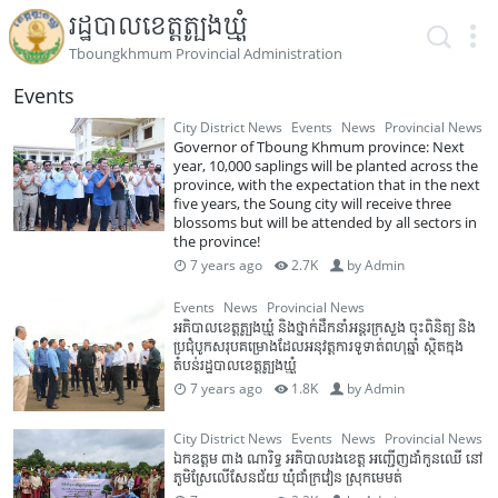
រដ្ឋបាលខេត្តត្បូងឃ្មុំ
Tboungkhmum Provincial Administration
Events
City District News
Events
News
Provincial News
Governor of Tboung Khmum province: Next
year, 10,000 saplings will be planted across the
province, with the expectation that in the next
five years, the Soung city will receive three
blossoms but will be attended by all sectors in
the province!
7 years ago
2.7K
by
Admin
Events
News
Provincial News
អភិបាលខេត្តត្បូងឃ្មុំ និងថ្នាក់ដឹកនាំអន្តរក្រសួង ចុះពិនិត្យ និង
ប្រជុំបូកសរុបគម្រោងដែលអនុវត្តការទូទាត់ពហុឆ្នាំ ស្ថិតក្នុង
តំបន់រដ្ឋបាលខេត្តត្បូងឃ្មុំ
7 years ago
1.8K
by
Admin
City District News
Events
News
Provincial News
ឯកឧត្តម ពាង ណារិទ្ធ អភិបាលរងខេត្ត អញ្ជើញដាំកូនឈើ នៅ
ភូមិស្រែលើសែនជ័យ ឃុំជាំក្រវៀន ស្រុកមេមត់