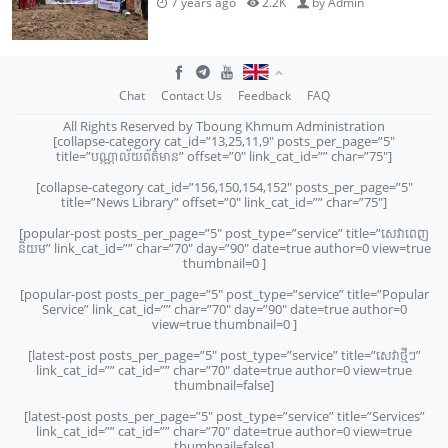
7 years ago
2.2K
by
Admin
Chat
Contact Us
Feedback
FAQ
All Rights Reserved by Tboung Khmum Administration
[collapse-category cat_id=”13,25,11,9″ posts_per_page=”5″
title=”បណ្ណាល័យព័ត៌មាន” offset=”0″ link_cat_id=”” char=”75″]
[collapse-category cat_id=”156,150,154,152″ posts_per_page=”5″
title=”News Library” offset=”0″ link_cat_id=”” char=”75″]
[popular-post posts_per_page=”5″ post_type=”service” title=”សេវាពេញ
និយម” link_cat_id=”” char=”70″ day=”90″ date=true author=0 view=true
thumbnail=0 ]
[popular-post posts_per_page=”5″ post_type=”service” title=”Popular
Service” link_cat_id=”” char=”70″ day=”90″ date=true author=0
view=true thumbnail=0 ]
[latest-post posts_per_page=”5″ post_type=”service” title=”សេវាថ្មីៗ”
link_cat_id=”” cat_id=”” char=”70″ date=true author=0 view=true
thumbnail=false]
[latest-post posts_per_page=”5″ post_type=”service” title=”Services”
link_cat_id=”” cat_id=”” char=”70″ date=true author=0 view=true
thumbnail=false]