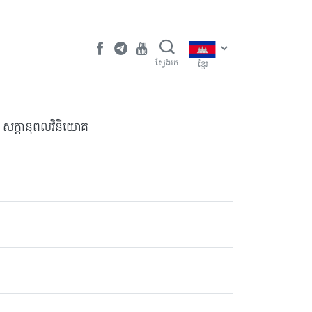
ស្វែងរក
ខ្មែរ
​សក្តានុពលវិនិយោគ