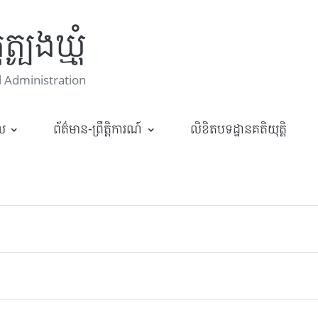
្បូងឃ្មុំ
 Administration
ាល
ព័ត៌មាន-ព្រឹត្តិការណ៍
លិខិតបទដ្ឋានគតិយុត្តិ