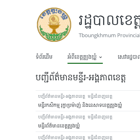
រដ្ឋបាលខេត្តត
Tboungkhmum Provincial
ទំព័រដើម
អំពីខេត្តត្បូងឃ្មុំ
សេវារដ្ឋប
បញ្ជីព័ត៌មានមន្ទីរ-អង្គភាពខេត្ត
បញ្ជីព័ត៌មានមន្ទីរ-អង្គភាពខេត្ត
មន្ទីរជំនាញខេត្ត
មន្ទីរកសិកម្ម រុក្ខាប្រម៉ាញ់ និងនេសាទខេត្តត្បូងឃ្មុំ
បញ្ជីព័ត៌មានមន្ទីរ-អង្គភាពខេត្ត
មន្ទីរជំនាញខេត្ត
មន្ទីរព័ត៌មានខេត្តត្បូងឃ្មុំ
បញ្ជីព័ត៌មានមន្ទីរ-អង្គភាពខេត្ត
មន្ទីរជំនាញខេត្ត