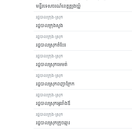
មន្ទីរទេសចរណ៍ខេត្តត្បូងឃ្មុំ
រដ្ឋបាលក្រុង-ស្រុក
រដ្ឋបាលក្រុងសួង
រដ្ឋបាលក្រុង-ស្រុក
រដ្ឋបាលស្រុកតំបែរ
រដ្ឋបាលក្រុង-ស្រុក
រដ្ឋបាលស្រុកមេមត់
រដ្ឋបាលក្រុង-ស្រុក
រដ្ឋបាលស្រុកពញាក្រែក
រដ្ឋបាលក្រុង-ស្រុក
រដ្ឋបាលស្រុកអូររាំងឪ
រដ្ឋបាលក្រុង-ស្រុក
រដ្ឋបាលស្រុកក្រូចឆ្មារ