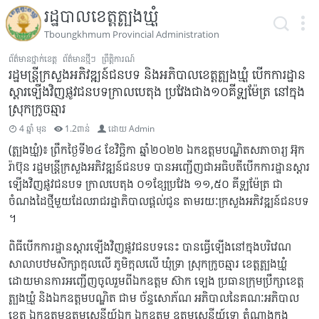
រដ្ឋបាលខេត្តត្បូងឃ្មុំ
Tboungkhmum Provincial Administration
ព័ត៌មានថ្នាក់ខេត្ត
ព័ត៌មានថ្មីៗ
ព្រឹត្តិការណ៍
រដ្ឋមន្ត្រីក្រសួងអភិវឌ្ឍន៍ជនបទ និងអភិបាលខេត្តត្បូងឃ្មុំ បើកការដ្ឋាន
ស្ដារឡើងវិញផ្លូវជនបទក្រាលបេតុង ប្រវែងជាង១០គីឡូម៉ែត្រ នៅក្នុង
ស្រុកក្រូចឆ្មារ
4 ឆ្នាំ មុន
1.2ពាន់
ដោយ
Admin
(ត្បូងឃ្មុំ)៖ ព្រឹកថ្ងៃទី២៤ ខែវិច្ឆិកា ឆ្នាំ២០២២ ឯកឧត្ដមបណ្ឌិតសភាចារ្យ អ៊ុក
រ៉ាប៊ុន រដ្ឋមន្ត្រីក្រសួងអភិវឌ្ឍន៍ជនបទ បានអញ្ជើញជាអធិបតីបើកការដ្ឋានស្ដារ
ឡើងវិញផ្លូវជនបទ ក្រាលបេតុង ០១ខ្សែប្រវែង ១១,៥០ គីឡូម៉ែត្រ ជា
ចំណងដៃថ្មីមួយដែលរាជរដ្ឋាភិបាលផ្ដល់ជូន តាមរយៈក្រសួងអភិវឌ្ឍន៍ជនបទ
។
ពិធីបើកការដ្ឋានស្ដារឡើងវិញផ្លូវជនបទនេះ បានធ្វើឡើងនៅក្នុងបរិវេណ
សាលាបឋមសិក្សាក្ដុលលើ ភូមិក្ដុលលើ ឃុំទ្រា ស្រុកក្រូចឆ្មារ ខេត្តត្បូងឃ្មុំ
ដោយមានការអញ្ជើញចូលរួមពីឯកឧត្ដម ស៊ាក ឡេង ប្រធានក្រុមប្រឹក្សាខេត្ត
ត្បូងឃ្មុំ និងឯកឧត្ដមបណ្ឌិត ជាម ច័ន្ទសោភ័ណ អភិបាលនៃគណៈអភិបាល
ខេត្ត ឯកឧត្ដមឧត្ដមសេនីយ៍ឯក ឯកឧត្ដម ឧត្ដមសេនីយ៍ទោ តំណាងកង