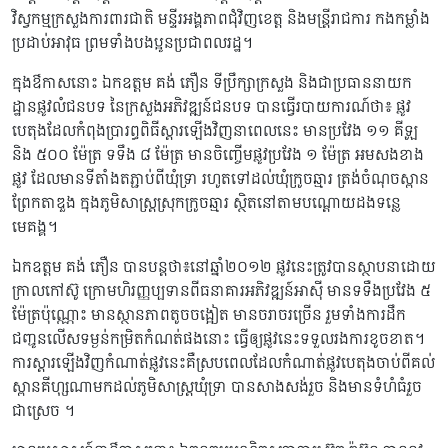
វិស្វកម្មក្រសួងការពារជាតិ មន្ទីរអង្គភាពជុំវិញខេត្ត និងមន្ត្រីរាជការ កងកម្លាំង
ប្រដាប់អាវុធ ព្រមទាំងបងប្អូនប្រជាពលរដ្ឋ។
ក្នុងឳកាសនោះ ឯកឧត្ដម គង់ ភឿន ទីប្រឹក្សាក្រសួង និងជាប្រធាននាយក
ដ្ឋានផ្លូវលំជនបទ នៃក្រសួងអភិវឌ្ឍន៍ជនបទ បានធ្វើរបាយការណ៍ថា៖ ផ្លូវ
បេតុងដែលកំពុងប្រារព្ធពិធីស្ដារឡើងវិញនាពេលនេះ មានប្រវែង ១១ គីឡូ
និង ៥០០ ម៉ែត្រ ទទឹង ៨ ម៉ែត្រ មានចិញ្ចើមផ្លូវប្រវែង ១ ម៉ែត្រ អមសងខាង
ផ្លូវ ដែលមានទីតាំងតភ្ជាប់ពីឃុំទ្រា រហូតទៅដល់ឃុំក្រូចឆ្មារ ត្រង់ចំណុចស្ពាន
ព្រែកតាឌួង ក្នុងភូមិសាស្រ្ដស្រុកក្រូចឆ្មារ ស្ថិតនៅតាមបណ្ដោយដងទន្លេ
មេគង្គ។
ឯកឧត្ដម គង់ ភឿន បានបន្តថា៖នៅឆ្នាំ២០១២ ផ្លូវនេះត្រូវបានស្ថាបនាដោយ
ក្រាលកៅស៊ូ ក្រោមហិរញ្ញប្បទានពីធនាគារអភិវឌ្ឍន៍អាស៊ី មានទទឺងប្រវែង ៥
ម៉ែត្រប៉ុណ្ណោះ មានស្ថានភាពតូចចង្អៀត មានចរាចរច្រើន រួមទាំងការដឹក
ជញ្ជូនលើសទម្ងន់កម្រិតកំណត់ផងនោះ ធ្វើឲ្យផ្លូវនេះទទួលរងការខូចខាត។
ការស្ដារឡើងវិញកំណាត់ផ្លូវនេះគឺស្របពេលដែលកំណាត់ផ្លូវបេតុងចាប់ពីគល់
ស្ពានគីហ្សុណាមកដល់ភូមិសាស្រ្ដឃុំទ្រា បានសាងសង់រួច និងមានទំហំធំរួច
ជាស្រេច ។