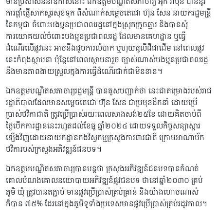
មានប្រសាសន៍នាឳកាសនោះ ឯកឧត្ដមបណ្ឌិតសភាចារ្យ អ៊ុក រ៉ាប៊ុន បាននូវ
ការផ្តាំផ្ញើសាកសួរសុខទុក ពីសំណាក់សម្តេចតេជោ ហ៊ុន សែន នាយករដ្ឋមន្ត្រី
នៃកម្ពុជា ចំពោះបងប្អូនប្រជាពលរដ្ឋនៅក្នុងស្រុកក្រូចឆ្មារ និងបានសុំ
ការយោគយល់ចំពោះបងប្អូនប្រជាពលរដ្ឋ ដែលមានគេហដ្ឋាន ឬធ្វើ
ដំណើរលើផ្លូវនេះ អាចនឹងជួបការលំបាក ឬហុយធូលីដីជាដើម នៅពេលផ្លូវ
នេះកំពុងស្ថាបនា ប៉ុន្តែនៅពេលស្ថាបនារួច ច្បាស់ណាស់បងប្អូនប្រជាពលរដ្ឋ
នឹងមានភាពងាយស្រួលក្នុងការធ្វើដំណើរជាក់ជាមិនខាន។
ឯកឧត្ដមបណ្ឌិតសភាចារ្យរដ្ឋមន្រ្ដី បានគូសបញ្ជាក់ថា នេះជាគម្រោងរបស់រាជ
រដ្ឋាភិបាលដែលមានសម្ដេចតេជោ ហ៊ុន សែន ជាប្រមុខដឹកនាំ ដោយប្រើ
ប្រាស់ថវិកាជាតិ ត្រូវប្រើប្រាស់រយៈពេលសាងសង់២៥ខែ ដោយគិតចាប់ពី
ថ្ងៃបើកការដ្ឋាននេះរហូតដល់ខែធ្នូ ឆ្នាំ២០២៤ ដោយទទួលកិច្ចសន្យាស្ដារ
ឡើងវិញដោយនាយកដ្ឋានកងវិស្វកម្មក្រសួងការពារជាតិ ក្រោមអាណាប័ក
ថវិការបស់ក្រសួងអភិវឌ្ឍន៍ជនបទ។
ឯកឧត្ដមបណ្ឌិតសភាចារ្យបានបន្តថា ក្រសួងអភិវឌ្ឍន៍ជនបទបានកំណត់
គោលបំណងគោលនយោបាយអភិវឌ្ឍន៍ផ្លូវជនបទ ថានៅឆ្នាំ២០៣០ គ្រប់
ភូមិ ឃុំ ត្រូវបានតភ្ជាប់ មានផ្លូវប្រើប្រាស់គ្រប់គ្រាន់ និងយ៉ាងហោចណាស់
ក៏បាន ៧៥% ដែរនៅក្នុងភូមិទូទាំងប្រទេសមានផ្លូវប្រើប្រាស់គ្រប់រដូវកាល។