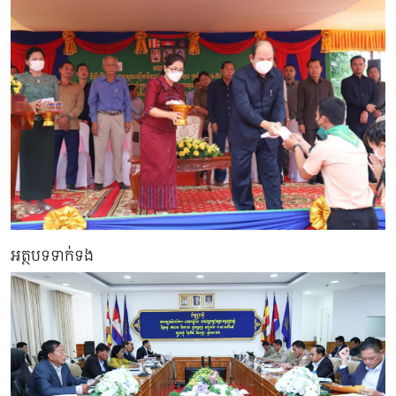
អត្ថបទទាក់ទង