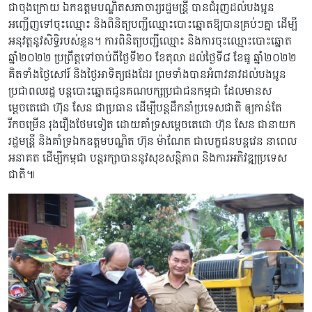
ជាចុងក្រោយ ឯកឧត្ដមបណ្ឌិតសភាចារ្យរដ្ឋមន្ត្រី បានជំរុញដល់បងប្អូន
អញ្ជើញទៅចុះឈ្មោះ និងពិនិត្យបញ្ជីឈ្មោះបោះឆ្នោតឱ្យបានគ្រប់ៗគ្នា ដើម្បី
អនុវត្តនូវសិទ្ធិរបស់ខ្លួន។ ការពិនិត្យបញ្ជីឈ្មោះ និងការចុះឈ្មោះបោះឆ្នោត
ឆ្នាំ២០២២ ប្រព្រឹត្តទៅចាប់ពីថ្ងៃទី២០ ខែតុលា ដល់ថ្ងៃទី៨ ខែធ្នូ ឆ្នាំ២០២២
គិតទាំងថ្ងៃសៅរ៍ និងថ្ងៃអាទិត្យផងដែរ ព្រមទាំងបានអំពាវនាវដល់បងប្អូន
ប្រជាពលរដ្ឋ បន្តបោះឆ្នោតជូនគណបក្សប្រជាជនកម្ពុជា ដែលមានស
ម្តេចតេជោ ហ៊ុន សែន ជាប្រធាន ដើម្បីបន្តដឹកនាំប្រទេសជាតិ ឲ្យកាន់តែ
រីកចម្រើន រុងរឿងថែមទៀត ដោយគាំទ្រសម្តេចតេជោ ហ៊ុន សែន ជានាយក
រដ្ឋមន្ត្រី និងគាំទ្រឯកឧត្តមបណ្ឌិត ហ៊ុន ម៉ាណែត ជាបេក្ខជនបន្តវេន នាពេល
អនាគត ដើម្បីកម្ពុជា បន្តរក្សាបាននូវសុខសន្តិភាព និងការអភិវឌ្ឍប្រទេស
ជាតិ៕