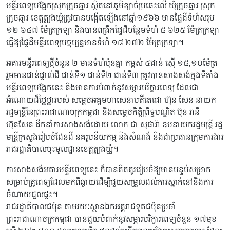
មន្ទីរពេទ្យបង្អែកស្រុកក្រូចឆ្មារ ស្ថិតនៅភូមិខ្សាច់ប្រឆេះលើ ឃុំក្រូចឆ្មារ ស្រុក
ក្រូចឆ្មារ ខេត្តត្បូងឃ្មុំត្រូវបានបង្កើតឡើងនៅឆ្នាំ១៩៦៦ មានផ្ទៃដីទំហំសរុប
១២ ៦៤៧ ម៉ែត្រក្រឡា និងបានពង្រីកផ្ទៃដីបន្ថែមទំហំ ៥ ៦២៥ ម៉ែត្រក្រឡា
ធ្វើឱ្យផ្ទៃដីមន្ទីរពេទ្យបច្ចុប្បន្នមានទំហំ ១៨ ២៧២ ម៉ែត្រក្រឡា។
អគារមន្ទីរពេទ្យថ្មីចំនួន ២ មានទំហំប៉ុនគ្នា កម្ពស់ ៤ជាន់ ស្មើ ១៥,១០ម៉ែត្រ
រួមមានជាន់ផ្ទាល់ដី ជាន់ទី១ ជាន់ទី២ ជាន់ទី៣ ត្រូវបានសាងសង់ក្នុងទីតាំង
មន្ទីរពេទ្យបង្អែកនេះ និងមានការបំពាក់នូវសម្ភារបរិក្ខារពេទ្យ ដែលជា
អំណោយដ៏ថ្លៃថ្លារបស់ សម្តេចអគ្គមហាសេនាបតីតេជោ ហ៊ុន សែន នាយក
រដ្ឋមន្រ្តីនៃព្រះរាជាណាចក្រកម្ពុជា និងសម្តេចកិត្តិព្រឹទ្ធបណ្ឌិត ប៊ុន រានី
ហ៊ុនសែន ដឹកនាំការសាងសង់ដោយ លោក ជា សុផារ៉ា ឧបនាយករដ្ឋមន្ត្រី រដ្ឋ
មន្ត្រីក្រសួងរៀបចំដែនដី នគរូបនីយកម្ម និងសំណង់ និងជាប្រធានក្រុមការងារ
រាជរដ្ឋាភិបាលចុះមូលដ្ឋានខេត្តត្បូងឃ្មុំ។
ការសាងសង់អគារមន្ទីរពេទ្យនេះ ក៏បានគិតគូររៀបចំឱ្យមានបន្ទប់សម្រាក
សម្រាប់គ្រូពេទ្យដែលមកពីឆ្ងាយដើម្បីជួយសម្រួលដល់ការស្នាក់នៅនិងការ
ចំណាយជួលផ្ទះ។
រាជរដ្ឋាភិបាលជប៉ុន តាមរយៈស្ថានឯកអគ្គរាជទូតជប៉ុនប្រចាំ
ព្រះរាជាណាចក្រកម្ពុជា បានជួយបំពាក់នូវសម្ភារបរិក្ខារពេទ្យចំនួន ១៧មុខ