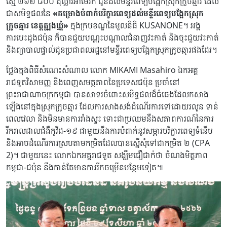
ស្មើ ២៦២ ៨០០ ដុល្លារអាមេរិក ជូនដល់មន្ទីរពេទ្យបង្អែកស្រុកក្រូចឆ្មារ ដែល
ជាសមិទ្ធផលនៃ
«គម្រោងបំពាក់បរិក្ខារពេទ្យដល់មន្ទីរពេទ្យបង្អែកស្រុក
ក្រូចឆ្មារ ខេត្តត្បូងឃ្មុំ»
ក្នុងក្របខណ្ឌនៃមូលនិធិ KUSANONE។ អង្គ
ការបេះដូងជប៉ុន ក៏បានជួយបណ្តុះបណ្តាលជំនាញវះកាត់ និងចុះជួយវះកាត់
និងព្យាបាលផ្ទាល់ជូនប្រជាពលរដ្ឋនៅមន្ទីរពេទ្យបង្អែកស្រុកក្រូចឆ្មារផងដែរ។
ថ្លែងក្នុងពិធីសំណេះសំណាល លោក MIKAMI Masahiro ឯកអគ្គ
រាជទូតវិសាមញ្ញ និងពេញសមត្ថភាពនៃប្រទេសជប៉ុន ប្រចាំនៅ
ព្រះរាជាណាចក្រកម្ពុជា បានសាទរចំពោះសមិទ្ធផលដ៏ធំធេងដែលកសាង
ឡើងនៅក្នុងស្រុកក្រូចឆ្មារ ដែលការសាងសង់ដំណើរការទៅដោយរលូន ទាន់
ពេលវេលា និងមិនមានការរាំងស្ទះ ទោះជាប្រឈមនឹងសភាពការណ៍នៃការ
រីករាលដាលជំងឺកូវីដ-១៩ ជាមួយនឹងការបំពាក់នូវសម្ភារបរិក្ខារពេទ្យទំនើប
និងអាចដំណើរការស្របតាមកម្រិតដែលបានស្នើសុំទៅជាកម្រិត ២ (CPA
2)។ ជាមួយនេះ លោកឯកអគ្គរាជទូត សង្ឃឹមជឿជាក់ថា ចំណងមិត្តភាព
កម្ពុជា-ជប៉ុន នឹងកាន់តែមានការរីកចម្រើនបន្ថែមទៀត៕