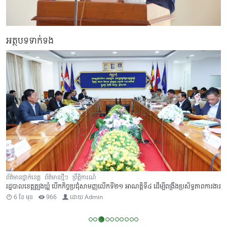
អត្ថបទទាក់ទង
ព័ត៌មានថ្នាក់ខេត្ត
ព័ត៌មានថ្មីៗ
ព្រឹត្តិការណ៍
រដ្ឋបាលខេត្តត្បូងឃ្មុំ បើកកិច្ចប្រជុំសាមញ្ញលើកទី២១ អាណត្តិទី៤ ដើម្បីពង្រឹងប្រសិទ្ធភាពការងារ
6 ខែ មុន
966
ដោយ
Admin