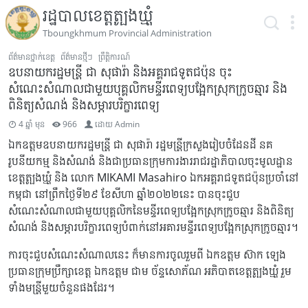
រដ្ឋបាលខេត្តត្បូងឃ្មុំ
Tboungkhmum Provincial Administration
ព័ត៌មានថ្នាក់ខេត្ត
ព័ត៌មានថ្មីៗ
ព្រឹត្តិការណ៍
ឧបនាយករដ្ឋមន្ត្រី ជា សុផារ៉ា និងអគ្គរាជទូតជប៉ុន ចុះ
សំណេះសំណាលជាមួយបុគ្គលិកមន្ទីរពេទ្យបង្អែកស្រុកក្រូចឆ្មារ និង
ពិនិត្យសំណង់ និងសម្ភារបរិក្ខារពេទ្យ
4 ឆ្នាំ មុន
966
ដោយ
Admin
ឯកឧត្តមឧបនាយករដ្ឋមន្ត្រី ជា សុផារ៉ា រដ្ឋមន្ត្រីក្រសួងរៀបចំដែនដី នគ
រូបនីយកម្ម និងសំណង់ និងជាប្រធានក្រុមការងាររាជរដ្ឋាភិបាលចុះមូលដ្ឋាន
ខេត្តត្បូងឃ្មុំ និង លោក MIKAMI Masahiro ឯកអគ្គរាជទូតជប៉ុនប្រចាំនៅ
កម្ពុជា នៅព្រឹកថ្ងៃទី២៩ ខែសីហា ឆ្នាំ២០២២នេះ បានចុះជួប
សំណេះសំណាលជាមួយបុគ្គលិកនៃមន្ទីរពេទ្យបង្អែកស្រុកក្រូចឆ្មារ និងពិនិត្យ
សំណង់ និងសម្ភារបរិក្ខារពេទ្យបំពាក់នៅអគារមន្ទីរពេទ្យបង្អែកស្រុកក្រូចឆ្មារ។
ការចុះជួបសំណេះសំណាលនេះ ក៏មានការចូលរួមពី ឯកឧត្តម ស៊ាក ឡេង
ប្រធានក្រុមប្រឹក្សាខេត្ត ឯកឧត្តម ជាម ច័ន្ទសោភ័ណ អភិបាតខេត្តត្បូងឃ្មុំ រួម
ទាំងមន្ត្រីមួយចំនួនផងដែរ។