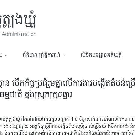
្បូងឃ្មុំ
 Administration
ាល
ព័ត៌មាន-ព្រឹត្តិការណ៍
លិខិតបទដ្ឋានគតិយុត្តិ
ិស្ថាន បើកកិច្ចប្រជុំរួមគ្នាលើការងារបង្កើតតំបន់
ម្មជាតិ ក្នុងស្រុកក្រូចឆ្មារ
ដ្ឋបាលខេត្តត្បូងឃ្មុំ ដឹកនាំដោយឯកឧត្តមបណ្ឌិត ជាម ច័ន្ទសោភ័ណ អភិបាលនៃគ
ការងារផ្សព្វផ្សាយ អនុក្រឹត្យស្ដីពីការបង្កើតតំបន់ប្រើប្រាស់ច្រើនយ៉ាងបឹងការដេរ ន
និងចុះបញ្ជីរដ្ឋ នៅតាមតំបន់ការពារធម្មជាតិ និងរបៀងអភិរក្សជីវៈចម្រុះប្រព័ន្ធតំបន់