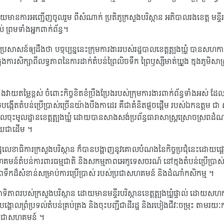
ដោយមានការអញ្ជើញចូលរួម ពីសំណាក់ ប្រតិភូក្រសួងបរិស្ថាន អភិបាលរងខេត្ត មន្ទីរបរ
ល់ ព្រមទាំងអ្នកពាក់ព័ន្ធ។
៍ឲ្យដឹងថា បច្ចុប្បន្ននេះក្រុមការងាររបស់រដ្ឋបាលខេត្តត្បូងឃ្មុំ បានសហកា
ុងការសិក្សាពីលទ្ធភាពនៃការដាក់តំបន់ព្រៃលិចទឹក ព្រៃឫស្សីមាត់ឃ្មួង ក្នុងភូមិសាស្ត្រ
យតម្លៃខ្ពស់ ចំពោះកិច្ចខិតខំប្រឹងប្រែងរបស់ក្រុមការងារពាក់ព័ន្ធទាំងអស់ ដ
្កើតតំបន់ប្រើប្រាស់ច្រើនយ៉ាងបឹងកាដេរ គឺជាគំនិតផ្ដួចផ្ដើម របស់ឯកឧត្តម ជា សុផ
ាលចុះមូលដ្ឋានខេត្តត្បូងឃ្មុំ ដោយបានសាងសង់ប្រព័ន្ធធារាសាស្រ្តស្រោចស្រពដំណា
្រឡាយជាដើម ។
លេខាធិការក្រសួងបរិស្ថាន ក៏បានបង្ហាញនូវគោលបំណងនៃកិច្ចប្រជុំនេះដោយផ្តោតស
គមន៍តំបន់ការពារធម្មជាតិ និងសកម្មភាពអេកូទេសចរណ៍ នៅក្នុងតំបន់ប្រើប្រាស់
ទឹកដ៏សំខាន់សម្រាប់ការប្រើប្រាស់ របស់ប្រជាសហគមន៍ និងដំណាំកសិកម្ម ។
ាពរបស់ក្រសួងបរិស្ថាន ដោយមានមន្ទីរបរិស្ថានខេត្តត្បូងឃ្មុំផ្ទាល់ ដោយសហការជាម
្គោលព្រំប្រទល់តំបន់គ្រប់គ្រង និងចុះបញ្ជីជាដីរដ្ឋ និងរបៀងជីវៈចម្រុះ តាមរយៈកា
ពប្រជាសហគមន៍ ។