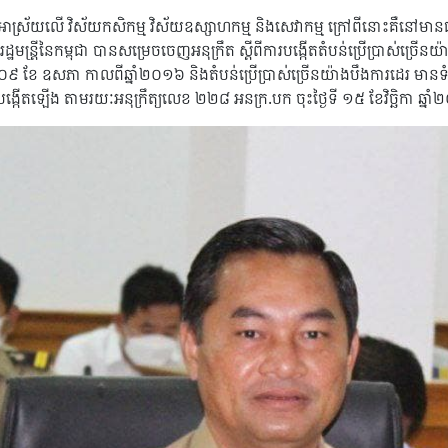
ោយអាស្រ័យលើ វិស័យកសិកម្ម វិស័យឧស្សាហកម្ម និងសេវាកម្ម ក្រៅពីនោះគឺនៅមានធ
មន្ត្រីនៃកម្ពុជា បានសម្រេចចេញអនុក្រឹត ស្តីពីការបង្កើតតំបន់ប្រើប្រាស់ច្រ
៩ ខែ ឧសភា កាលពីឆ្នាំ២០១៦ និងតំបន់ប្រើប្រាស់ច្រើនយ៉ាងបឹងការដេរ មានទំហំផ
ចបង្កើតឡើង តាមរយៈអនុក្រឹត្យលេខ ២២៨ អនក្រ.បក ចុះថ្ងៃទី ១៥ ខែវិច្ឆិកា ឆ្ន