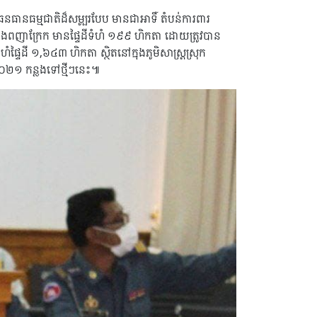
នធានធម្មជាតិដ៏សម្បូរបែប មានជាអាទិ៍ តំបន់ការពារ
ើនយ៉ាងពញាក្រែក មានផ្ទៃដីទំហំ ១៩៩ ហិកតា ដោយត្រូវបាន
្ទៃដី ១,៦៤៣ ហិកតា ស្ថិតនៅក្នុងភូមិសាស្ត្រស្រុក
ាំ២០២១ កន្លងទៅថ្មីៗនេះ៕