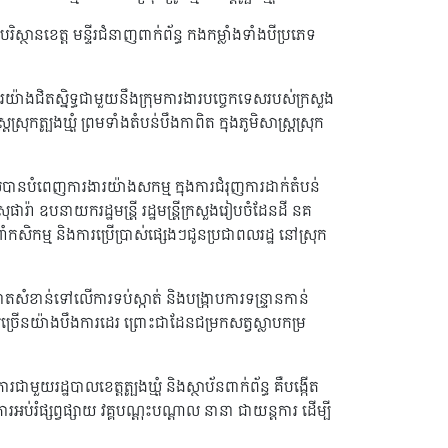
ិស្ថានខេត្ត មន្ទីរជំនាញពាក់ព័ន្ធ កងកម្លាំងទាំងបីប្រភេទ
រយ៉ាងជិតស្និទ្ធជាមួយនឹងក្រុមការងារបច្ចេកទេសរបស់ក្រសួង
ស្រុកត្បូងឃ្មុំ ព្រមទាំងតំបន់បឹងកាពិត ក្នុងភូមិសាស្ត្រស្រុក
ែលបានបំពេញការងារយ៉ាងសកម្ម ក្នុងការជំរុញការដាក់តំបន់
ារ៉ា ឧបនាយករដ្ឋមន្ត្រី រដ្ឋមន្ត្រីក្រសួងរៀបចំដែនដី នគ
ំកសិកម្ម និងការប្រើប្រាស់ផ្សេងៗជូនប្រជាពលរដ្ឋ នៅស្រុក
ំខាន់ទៅលើការទប់ស្កាត់ និងបង្រ្កាបការទន្រ្ទានកាន់
ច្រើនយ៉ាងបឹងការដេរ ព្រោះជាដែនជម្រកសត្វស្លាបកម្រ
ួយរដ្ឋបាលខេត្តត្បូងឃ្មុំ និងស្ថាប័នពាក់ព័ន្ធ គឺបង្កើត
រអប់រំផ្សព្វផ្សាយ វគ្គបណ្ដុះបណ្ដាល នានា ជាយន្តការ ដើម្បី