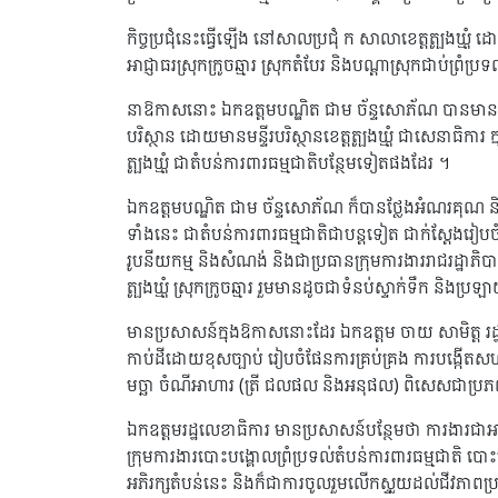
កិច្ចប្រជុំនេះធ្វើឡើង នៅសាលប្រជុំ ក សាលាខេត្តត្បូងឃ្មុំ 
អាជ្ញាធរស្រុកក្រូចឆ្មារ ស្រុកតំបែរ និងបណ្តាស្រុកជាប់ព្រំប្រទ
នាឱកាសនោះ ឯកឧត្តមបណ្ឌិត ជាម ច័ន្ទសោភ័ណ បានមានប្រសាសន
បរិស្ថាន ដោយមានមន្ទីរបរិស្ថានខេត្តត្បូងឃ្មុំ ជាសេនាធិការ ក្ន
ត្បូងឃ្មុំ ជាតំបន់ការពារធម្មជាតិបន្ថែមទៀតផងដែរ ។
ឯកឧត្តមបណ្ឌិត ជាម ច័ន្ទសោភ័ណ ក៏បានថ្លែងអំណរគុណ និងវា
ទាំងនេះ ជាតំបន់ការពារធម្មជាតិជាបន្តទៀត ជាក់ស្ដែងរៀបចំបង
រូបនីយកម្ម និងសំណង់ និងជាប្រធានក្រុមការងាររាជរដ្ឋាភិប
ត្បូងឃ្មុំ ស្រុកក្រូចឆ្មារ រួមមានដូចជាទំនប់ស្ទាក់ទឹក និងប
មានប្រសាសន៍ក្នុងឱកាសនោះដែរ ឯកឧត្តម ចាយ សាមិត្ត រដ្ឋ
កាប់ដីដោយខុសច្បាប់ រៀបចំផែនការគ្រប់គ្រង ការបង្កើតសហ
មច្ឆា ចំណីអាហារ (ត្រី ជលផល និងអនុផល) ពិសេសជាប្រភព
ឯកឧត្តមរដ្ឋលេខាធិការ មានប្រសាសន៍បន្ថែមថា ការងារជាអាទិភ
ក្រុមការងារបោះបង្គោលព្រំប្រទល់តំបន់ការពារធម្មជាតិ បោះបង
អភិរក្សតំបន់នេះ និងក៏ជាការចូលរួមលើកស្ទួយដល់ជីវភា