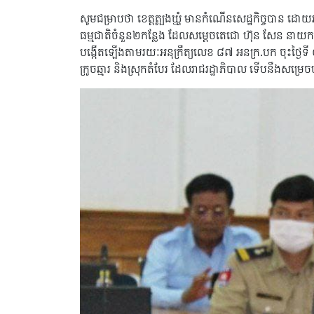
សូមជម្រាបថា ខេត្តត្បូងឃ្មុំ មានកំណើនសេដ្ឋកិច្ចបាន ដ
ធម្មជាតិចំនួន២កន្លែង ដែលសម្តេចតេជោ ហ៊ុន សែន នាយករដ្ឋ
បង្កើតឡើងតាមរយៈអនុក្រឹត្យលេខ ៨៧ អនក្រ.បក ចុះថ្ងៃទី ០
ក្រូចឆ្មារ និងស្រុកតំបែរ ដែលរាជរដ្ឋាភិបាល ទើបនឹងសម្រេ