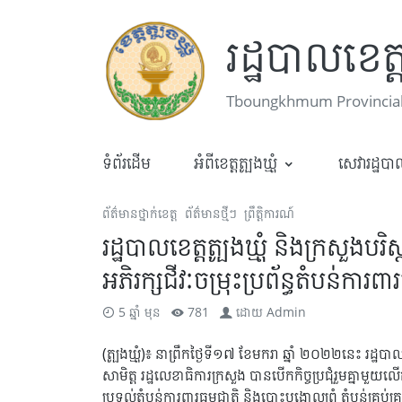
រដ្ឋបាលខេត្តត
Tboungkhmum Provincial
ទំព័រដើម
អំពីខេត្តត្បូងឃ្មុំ
សេវារដ្ឋប
ព័ត៌មានថ្នាក់ខេត្ត
ព័ត៌មានថ្មីៗ
ព្រឹត្តិការណ៍
រដ្ឋបាលខេត្តត្បូងឃ្មុំ និងក្រសួងបរ
អភិរក្សជីវៈចម្រុះប្រព័ន្ធតំបន់ការពារធ
5 ឆ្នាំ មុន
781
ដោយ
Admin
(ត្បូងឃ្មុំ)៖ នាព្រឹកថ្ងៃទី១៧ ខែមករា ឆ្នាំ ២០២២នេះ រ
សាមិត្ត រដ្ឋលេខាធិការក្រសួង បានបើកកិច្ចប្រជុំរួមគ្នាមួយលើ
ប្រទល់តំបន់ការពារធម្មជាតិ និងបោះបង្គោលព្រំ តំបន់គ្រប់គ្រង 