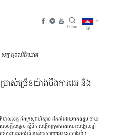
ស្វែងរក
ខ្មែរ
​សក្តានុពលវិនិយោគ
ប្រើប្រាស់ច្រើនយ៉ាងបឹងការដេរ និង
ណៈអភិបាលខេត្ត និងក្រសួងបរិស្ថាន ដឹកនាំដោយឯកឧត្តម ចាយ
ិងសេចក្តីសម្រេច ស្តីពីការបង្កើតក្រុមការងារបោះបង្គោលព្រំ
ការពារធម្មជាតិ របស់ស្រុកក្រូចឆ្មារ ខេត្តត្បូងឃ្មុំ។