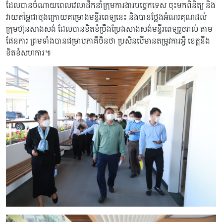
ដែលបានចំណាយពេលវេលាដឹកនាំក្រុមការងារបច្ចេកទេស ចុះមកពិនិត្យ និង
វាយតម្លៃជាចុងក្រោយគម្រោងមន្ទីរពេទ្យនេះ និងបានថ្លែងអំណរគុណដល់
ក្រុមហ៊ុនសាងសង់ ដែលបានខិតខំប្រឹងប្រែងសាងសង់មន្ទីរពេទ្យរួចរាល់ តាម
ផែនការ ព្រមទាំងបានជម្រាបភាគីចិនថា ប្រសិនបើមានតម្រូវការអ្វី ខេត្តនឹង
ខិតខំសហការ៕