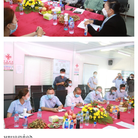
អត្ថបទទាក់ទង