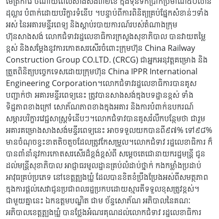
ម៉ែត្រការ៉េ ចំណាយពេលសាងសង់៣២ខែ ក្នុងទុនទឹកប្រាក់ប្រមាណ៥០លាន
ដុល្លារ បំពាក់ដោយបរិក្ខារទំនើប ។បន្ទាប់ពីការពិនិត្យគ្រប់ផ្នែកសំខាន់ៗទាំង
អស់ នៃអគារមន្ទីរពេទ្យ និងស្តាប់របាយការណ៍របស់តំណាងក្រុម
ហ៊ុនសាងសង់ លោកជំទាវរដ្ឋលេខាធិការក្រសួងសុខាភិបាល បានវាយតម្លៃ
ខ្ពស់ និងសម្តែងនូវការកោតសរសើរចំពោះក្រុមហ៊ុន China Railway
Construction Group CO.LTD. (CRCG) ជាអ្នកអនុវត្តគម្រោង និង
ត្រួតពិនិត្យបច្ចេកទេសដោយក្រុមហ៊ុន China IPPR International
Engineering Corporation។លោកជំទាវ​រដ្ឋលេខាធិការបានគូស
បញ្ជាក់ថា អគារមន្ទីរពេទ្យនេះ ត្រូវបានសាងសង់ក្នុងបទដ្ឋានខ្ពស់ ទាំង
ទិដ្ឋភាពខាងក្រៅ សោភ័ណភាពខាងក្នុងអគារ និងការបំពាក់ឧបករណ៍
សម្ភារបរិក្ខារវេជ្ជសាស្រ្តទំនើបៗ។លោកជំទាវ​បានគូសរំលឹកបន្ថែមថា ជារួម
អគារគម្រោងសាងសង់មន្ទីរពេទ្យនេះ អាចទទួលយកបានពី៩៧% ទៅ៩៨%
មានចំណុចខ្វះខាតតិចតួចដែលត្រូវកែសម្រួល។លោកជំទាវ រដ្ឋលេខាធិការ ក៏
បានពាំនាំនូវការកោតសរសើរដ៏ខ្ពង់ខ្ពស់ពី សម្តេចតេជោនាយករដ្ឋមន្រ្តី ជូន
ដល់មន្រ្តីសុខាភិបាល អាជ្ញាធរមូលដ្ឋានគ្រប់លំដាប់ថ្នាក់ កងកម្លាំងប្រដាប់
អាវុធគ្រប់ប្រភេទ នៅខេត្តត្បូងឃ្មុំ ដែលបានខិតខំប្រឹងប្រែងអស់ពីសមត្ថភាព
ក្នុងការផ្តល់សេវាជូនប្រជាពលរដ្ឋប្រកបដោយស្មារតីទទួលខុសត្រូវខ្ពស់។
ជាមួយគ្នានេះ ឯកឧត្ដម​បណ្ឌិត ជាម ច័ន្ទសោភ័ណ អភិបាលនៃគណៈ
អភិបាលខេត្តត្បូងឃ្មុំ បានថ្លែងអំណរគុណដល់លោកជំទាវ រដ្ឋលេខាធិការ