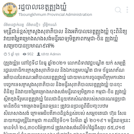
រដ្ឋបាលខេត្តត្បូងឃ្មុំ
Tboungkhmum Provincial Administration
ព័ត៌មានថ្នាក់ខេត្ត
ព័ត៌មានថ្មីៗ
ព្រឹត្តិការណ៍
មន្ត្រីជាន់ខ្ពស់ក្រសួងសុខាភិបាល និងអភិបាលខេត្តត្បូងឃ្មុំ ចុះពិនិត្យ
វាយតម្លៃគម្រោងសាងសង់មន្ទីរពេទ្យមិត្តភាពកម្ពុជា-ចិន ត្បូងឃ្មុំ
សម្រេចបានប្រមាណ៩៧%
5 ឆ្នាំ មុន
902
ដោយ
Admin
(ត្បូងឃ្មុំ)៖ នៅថ្ងៃទី៨ ខែធ្នូ ឆ្នាំ២០២១ លោកជំទាវវេជ្ជបណ្ឌិត យក់ សម្បត្តិ
រដ្ឋលេខាធិការក្រសួងសុខាភិបាល និងឯកឧត្តម​បណ្ឌិត​ ជាម ច័ន្ទសោភ័ណ
អភិបាលនៃគណ:អភិបាលខេត្តត្បូងឃ្មុំ ដោយមានការចូលរួមពីក្រុមការងារ
បច្ចេកទេសក្រសួងសុខាភិបាល និងមន្ទីរសុខាភិបាលខេត្តត្បូងឃ្មុំ បានចុះ
ពិនិត្យ និងវាយតម្លៃគម្រោងសាងសង់មន្ទីរពេទ្យមិត្តភាព កម្ពុជា-ចិន ត្បូងឃ្មុំ
ស្ថិតក្នុងទីរួមខេត្តត្បូងឃ្មុំ ដែលជាជំនួយឥតសំណងរបស់សាធារណរដ្ឋប្រជា
មានិតចិន។គម្រោងមន្ទីរពេទ្យនេះ ត្រូវបានប្រារព្វពីធីបញ្ចុះបឋម
សិលាសាងសង់ ក្រោមអធិបតីភាពដ៏ខ្ពង់ខ្ពស់របស់ សម្តេចតេជោ ហ៊ុន សែន
នាយករដ្ឋមន្ត្រីនៃកម្ពុជា កាលពីថ្ងៃទី០១ ខែមីនា ឆ្នាំ ២០១៩។ មន្ទីរពេទ្យនេះ
មានទំហំ ២៤,៣០០ម៉ែត្រការ៉េ ត្រូវសាងសង់លើទំហំផ្ទៃដីសរុប ៥៥,៨១៥