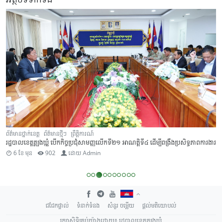
ព័ត៌មានថ្នាក់ខេត្ត
ព័ត៌មានថ្មីៗ
ព្រឹត្តិការណ៍
រដ្ឋបាលខេត្តត្បូងឃ្មុំ បើកកិច្ចប្រជុំសាមញ្ញលើកទី២១ អាណត្តិទី៤ ដើម្បីពង្រឹងប្រសិទ្ធភាពការងារ
6 ខែ មុន
902
ដោយ
Admin
ជជែកផ្ទាល់
ទំនាក់ទំនង
សំនួរ ចម្លើយ
ផ្តល់មតិយោបល់
រក្សាសិទ្ធិគ្រប់យ៉ាងដោយ៖ រដ្ឋបាលខេត្តត្បូងឃ្មុំ