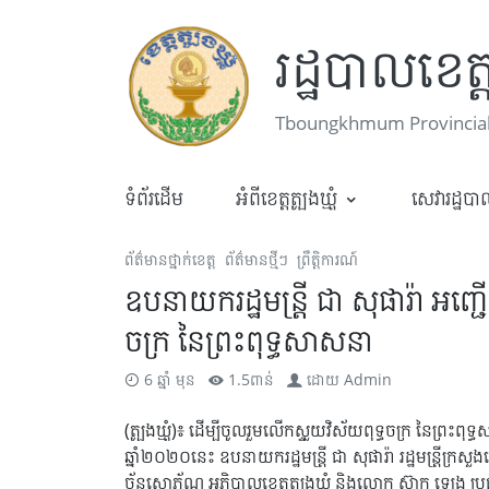
រដ្ឋបាលខេត្តត
Tboungkhmum Provincial
ទំព័រដើម
អំពីខេត្តត្បូងឃ្មុំ
សេវារដ្ឋប
ព័ត៌មានថ្នាក់ខេត្ត
ព័ត៌មានថ្មីៗ
ព្រឹត្តិការណ៍
ឧបនាយករដ្ឋមន្ត្រី ជា សុផារ៉ា អញ្ជ
ចក្រ នៃព្រះពុទ្ធសាសនា
6 ឆ្នាំ មុន
1.5ពាន់
ដោយ
Admin
(ត្បូងឃ្មុំ)៖ ដើម្បីចូលរួមលើកស្ទួយវិស័យពុទ្ធចក្រ នៃព្រ
ឆ្នាំ២០២០នេះ ឧបនាយករដ្ឋមន្ត្រី ជា សុផារ៉ា រដ្ឋមន្ត្រីក្
ច័ន្ទសោភ័ណ អភិបាលខេត្តត្បូងឃ្មុំ និងលោក ស៊ាក ឡេង ប្រធានក្