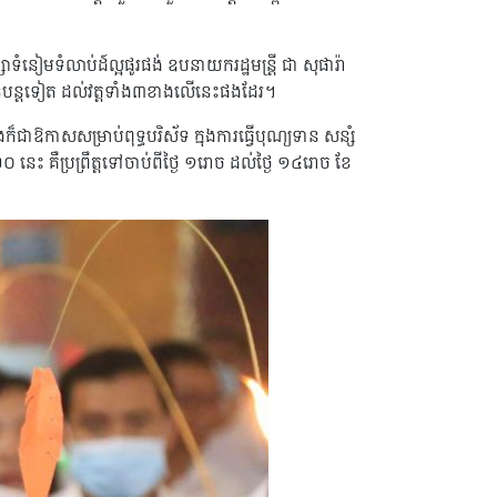
្សាទំនៀមទំលាប់ដ៍ល្អផូរផង់ ឧបនាយករដ្ឋមន្ត្រី ជា សុផារ៉ា
ានបន្តទៀត ដល់វត្តទាំង៣ខាងលើនេះផងដែរ។
ជាឱកាសសម្រាប់ពុទ្ធបរិស័ទ ក្នុងការធ្វើបុណ្យទាន សន្សំ
នេះ គឺប្រព្រឹត្តទៅចាប់ពីថ្ងៃ ១រោច ដល់ថ្ងៃ ១៤រោច ខែ