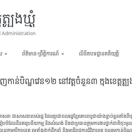
្បូងឃ្មុំ
 Administration
ាល
ព័ត៌មាន-ព្រឹត្តិការណ៍
លិខិតបទដ្ឋានគតិយុត្តិ
ើញកាន់បិណ្ឌវេន១២ នៅវត្តចំនួន៣ ក្នុងខេត្តត្បូ
ះពុទ្ធសាសនា ជាសាសនារបស់រដ្ឋ ដែលប្រជាពលរដ្ឋខ្មែរគោរពបូជាយ៉ាងខ្ជាប់ខ្ជួនតាំ
រសួងរៀបចំដែនដីនគររូបនីយកម្ម និងសំណង់ និងជាប្រធានក្រុមការងារថ្នាក់ជាតិចុះមូ
រុមប្រឹក្សាខេត្ត រួមទាំងថ្នាក់ដឹកនាំ និងមន្ត្រីរាជការជុំវិញខេត្ត ចូលរួមកាន់បិ