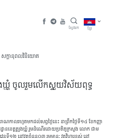
ស្វែងរក
ខ្មែរ
​សក្តានុពលវិនិយោគ
ងឃ្មុំ ចូលរួមលើកស្ទួយវិស័យពុទ្ធ
ងពីបុរាណកាលរហូតមកដល់សព្វថ្ងៃនេះ នាព្រឹកថ្ងៃទី១៤ ខែកញ្ញា
លដ្ឋានខេត្តត្បូងឃ្មុំ រួមដំណើរដោយប្រតិភូក្រសួង លោក ជាម
ណ្ឌវេនទី១២ នៅវត្តចំនួន០៣ រួមមាន: វត្តវិហារខ្ពស់ នៅ