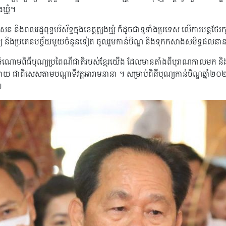
ងឃ្មុំ។
និងពលរដ្ឋពុទ្ធបរិស័ទ្ធក្នុងខេត្តត្បូងឃ្មុំ ក៍ដូចជាទូទាំងប្រទេស លើការបន្តថែរក
្ឃ និងប្រគេនបច្ច័យមួយចំនួនទៀត ចូលរួមកាន់បិណ្ឌ និងទុកកសាងសមិទ្ធផលន
ក្នុងចំណោមពិធីបុណ្យប្រពៃណីជាតិរបស់ខ្មែរយើង ដែលមានតាំងពីបុរាណកាលមក និងក៏
ាយ ជាពិសេសតាមបណ្ដាទីវត្តអារាមនានា ។ សម្រាប់ពិធីបុណ្យកាន់បិណ្ឌឆ្នាំ២០២០ 
៕