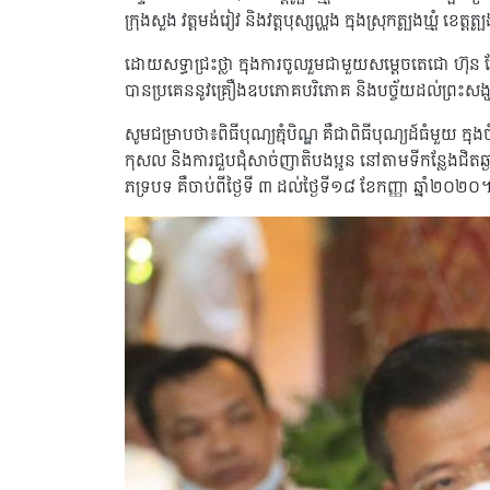
ក្រុងសួង វត្តមង់រៀវ និងវត្តបុស្សល្ហុង ក្នុងស្រុកត្បូងឃ្មុំ ខេត្តត្បូ
ដោយសទ្ធាជ្រះថ្លា ក្នុងការចូលរួមជាមួយសម្តេចតេជោ ហ៊ុន សែន 
បានប្រគេននូវគ្រឿងឧបភោគបរិភោគ និងបច្ច័យដល់ព្រះសង
សូមជម្រាបថា៖ពិធីបុណ្យភ្ជុំបិណ្ឌ គឺជាពិធីបុណ្យដ៍ធំមួយ 
កុសល និងការជួបជុំសាច់ញាតិបងប្អូន នៅតាមទីកន្លែងជិតឆ្ង
ភទ្របទ គឺចាប់ពីថ្ងៃទី ៣ ដល់ថ្ងៃទី១៨ ខែកញ្ញា ឆ្នាំ២០២០