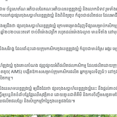
ជាម ច័ន្ទសោភ័ណ អភិបាលនៃគណៈអភិបាលខេត្តត្បូងឃ្មុំ និងលោកជំទាវ រួមទាំងអភិប
រលក់ដូរផ្សារចុងសប្តាហ៍ខេត្តត្បូងឃ្មុំ និងពិនិត្យតូប ក៍ដូចជាផលិតផល ដែលអ
ថ្លែងឲ្យដឹងថា ផ្សារចុងសប្តាហ៍ខេត្តត្បូងឃ្មុំ ក្រោមគម្រោងជំរុញទីផ្សារសម្រាប់
្កដា ឆ្នាំ២០២០នេះតទៅ ចាប់ពីម៉ោង៨ព្រឹក រហូតដល់ម៉ោង៦ល្ងាច មានទីតាំង នៅមុ
ព និងសរីរាង្គ ដែលដាំដុះដោយក្រុមកសិករក្នុងខេត្តត្បូងឃ្មុំ ក៍ដូចជាមាន់ស្រែ អង
ហ៍ត្បូងឃ្មុំ ក្នុងគោលបំណង ផ្សព្វផ្សាយអំពីផលិតផលកសិកម្ម ដែលផលិតដោយក
នាតតូច( AIMS) បង្កើតឱកាសសម្រាប់ក្រុមកសិករផលិត អ្នកប្រមូលទិញធំៗ នៅក្នុ
លិតកម្ម។
និងនេសាទខេត្តត្បូងឃ្មុំ ឲ្យដឹងដែរថា ផ្សារចុងសប្តាហ៍ខេត្តត្បូងឃ្មុំនេះ នឹងផ្
្វើឲ្យបន្តខិតខំដាំបន្លែផ្លែឈើសុវត្ថិភាព ដោយគ្មានជាតិគីមី និងការចិញ្ចឹមសត្
ផលិតផលខ្មែរ និងសិប្បកម្មកែច្នៃក្នុងខេត្តផងដែរ៕