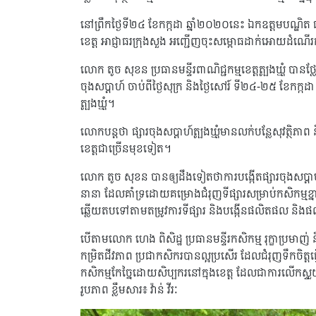
នៅព្រឹកថ្ងៃទី២៤ ខែកក្កដា ឆ្នាំ២០២០នេះ ឯកឧត្តមបណ្ឌិត 
ខេត្ត អាជ្ញាធរក្រុងសួង អញ្ជើញចុះសម្ពោធដាក់អោយដំណើរកា
លោក តូច សុខន ប្រធានមន្ទីរពាណិជ្ជកម្មខេត្តត្បូងឃ្មុំ បាន
ចុងសប្តាហ៍ ចាប់ពីថ្ងៃសុក្រ និងថ្ងៃសៅរ៍ ទី២៤-២៥ ខែកក
ត្បូងឃ្មុំ។
លោកបន្តថា ផ្សារចុងសប្ដាហ៍ត្បូងឃ្មុំមានលក់បន្លែសុវត្ថិភា
ខេត្តជាច្រើនមុខទៀត។
លោក តូច សុខន បានឲ្យដឹងទៀតថាការបង្កើតផ្សារចុងសប្ដា
នានា ដែលគាំទ្រដោយគម្រោងជំរុញទីផ្សារសម្រាប់កសិកម្មខ្
ឆ្លើយតបទៅតាមតម្រូវការទីផ្សារ និងបង្កើនផលិតផល និងផ
បើតាមលោក ហេង ពិសិដ្ឋ ប្រធានមន្ទីរកសិកម្ម រុក្ខាប្រមាញ់ 
កម្រិតជីវភាព ប្រជាកសិករបានល្អប្រសើរ ដែលជំរុញទឹកចិត្តធ
កសិកម្មកែច្នៃដោយសិប្បករនៅក្នុងខេត្ត ដែលជាការលើកស្ទួយ
រូបភាព ខ្លឹមសារ៖ វ៉ាន់ វីរៈ