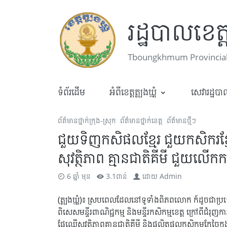
រដ្ឋបាលខេត្តត
Tboungkhmum Provincial
ទំព័រដើម
អំពីខេត្តត្បូងឃ្មុំ
សេវារដ្ឋប
ព័ត៌មានថ្នាក់ក្រុង-ស្រុក
ព័ត៌មានថ្នាក់ខេត្ត
ព័ត៌មានថ្មីៗ
ជួយទិញកសិផលខ្មែរ ជួយកសិករខ្មែរ៖ 
សុវត្ថិភាព គ្មានជាតិគីមី ជួយលើក
6 ឆ្នាំ មុន
3.1ពាន់
ដោយ
Admin
(ត្បូងឃ្មុំ)៖ ស្របពេលដែលនៅទូទាំងពិភពលោក ក៍ដូចជាប្រទេសកម
ពិសេសមន្ទីរពាណិជ្ជកម្ម និងមន្ទីរកសិកម្មខេត្ត ក្រៅពីជំរ
ផ្លែឈើសុវត្ថិភាពគ្មានជាតិគីមី និងផលិតផលកសិកម្មកែច្នៃក្នុ