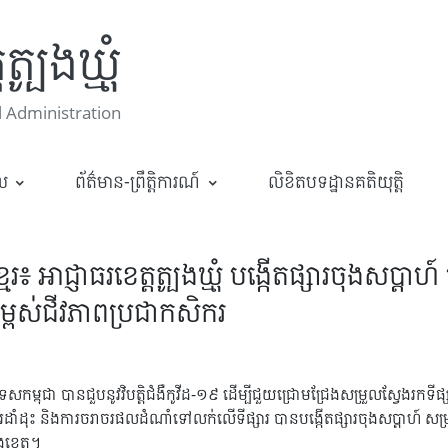
្បូងឃ្មុំ
 Administration
ាល
ព័ត៌មាន-ព្រឹត្តិការណ៍
លិខិតបទដ្ឋានគតិយុត្តិ
អាជ្ញាធរខេត្តត្បូងឃ្មុំ បង្កើតផ្សារចុងសប្តាហ
កម្ពស់ជីវភាពប្រជាកសិករ
្ពុជា បានជួបនូវវិបត្តិជំងឺកូវីដ-១៩ ដើម្បីជួយជ្រោមជ្រែងសម្រួលស្វែងរកទីផ្សារ
ុញការដាំដុះ និងការចរាចរផលដំណាំទៅលក់លើទីផ្សារ បានបង្កើតផ្សារចុងសប្តាហ៍ សម្
ងខេត្ត។