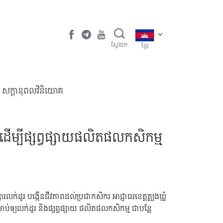
ស្វែងរក
ខ្មែរ
​សក្តានុពលវិនិយោគ
៍ ដើម្បីផ្សព្វផ្សាយផលិតផលកសិកម្ម
លក់ដូរ បង្កើនជីវភាពដល់ប្រជាកសិករ អាជ្ញាធរខេត្តត្បូងឃ្មុំ
រាប់ឲ្យលក់ដូរ និងផ្សព្វផ្សាយ ផលិតផលកសិកម្ម ជាបន្លែ