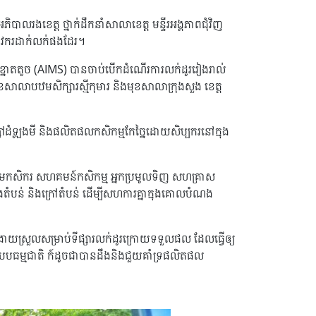
ាលរងខេត្ត ថ្នាក់ដឹកនាំសាលាខេត្ត មន្ទីរអង្គភាពជុំវិញ
ាជីវករដាក់លក់ផងដែរ។
កសិកម្មខ្នាតតូច (AIMS) បានចាប់បើកដំណើរការលក់ដូររៀងរាល់
ខសាលាបឋមសិក្សារស្មីកុមារ និងមុខសាលាក្រុងសួង ខេត្ត
្ករ ម្សៅដំឡូងមី និងផលិតផលកសិកម្មកែច្នៃដោយសិប្បករនៅក្នុង
្រុមកសិករ សហគមន៍កសិកម្ម អ្នកប្រមូលទិញ សហគ្រាស
ងតំបន់ និងក្រៅតំបន់ ដើម្បីសហការគ្នាក្នុងគោលបំណង
តល់ភាពងាយស្រួលសម្រាប់ទីផ្សារលក់ដូរក្រោយទទួលផល ដែលធ្វើឲ្យ
វតាមបែបធម្មជាតិ ក៍ដូចជាបានដឹងនិងជួយគាំទ្រផលិតផល