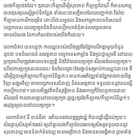
លេងកីឡាផងដែរ។ ក្នុងនោះកីឡាដើម្បីសុខភាព កីឡាប្រពៃណី ក៏មានសកម្ម
ភាពផុសផុលស្ទើគ្រប់ទីកន្លែង ទាំងនេះជាសក្ខីភាពដែលបញ្ជាក់ថា វិស័យ
កីឡាមានការរីកចម្រើន ទោះបីជាលទ្ធផល និងសកម្មភាពបទពិសោធន៍
បច្ចេកទេស ពេលប្រគួតនិងទីលានហ្វឹកហាត់ពុំទាន់សមស្របតាម
គោលបំណង នៃការកំណត់របស់យើងក៏ដោយ។
លោកជំទាវ បានបន្តថា ការឈ្នះរបស់យើងត្រូវតែផ្អែកលើកត្តាមួយចំនួន
ដូចជា បទពិសោធន៍ សមត្ថភាព បច្ចេកទេសកម្លាំង និងប្រាជ្ញាស្មារតី នៅពេល
ប្រកួតហើយត្រូវគោរពបទបញ្ញត្តិ និងវិន័យពេលប្រកួត សីលធម៌ពេលប្រកួត។
ហើយការប្រកួតនាពេលនេះ មិនមែនព្រោះតែរង្វាន់សម្រាប់ការឈ្នះនោះទេ គឺ
ដើម្បីជួយឲ្យកីឡាករ/កីឡាការិនីម្នាក់ៗ មានការអភិវឌ្ឍទាំងផ្នែករាងកាយចិត្ត
វិទ្យា សង្គមវិទ្យា តាមបច្ចេកទេសជំនាញ និងសមត្ថភាព ទទួលបាននូវពេលធ្វើ
ការហ្វឹកហាត់។ ពោលគឺត្រូវគិតពីសុវត្តិភាព និងអាកប្បកិរិយាប្រកបដោយ
សីលធម៌ ការគោរពគ្នានៅពេលប្រកួត ដូច្នេះគួរតែកីឡាករ/កីឡាការិនីម្នាក់ៗ
អនុវត្តឲ្យបាននៅពេលប្រកួត។
លោកជំទាវ នី ចាន់ធីតា អភិបាលរងខេត្តត្បូងឃ្មុំ ក៏បានផ្ដាំផ្ញើដល់ក្មួយៗ
សិស្សានុសិស្សទាំងអស់ ឲ្យនាំគ្នាលេងកីឡាដែលអាចឲ្យសិស្សទទួលបាននូវ
សុខភាពល្អ មានទំនាក់ទំនងល្អ មានមេត្រីភាព និងមានសាមគ្គីភាព ព្រមទាំង