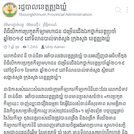
រដ្ឋបាលខេត្តត្បូងឃ្មុំ
Tboungkhmum Provincial Administration
ព័ត៌មានថ្នាក់ខេត្ត
ព័ត៌មានថ្មីៗ
ព្រឹត្តិការណ៍
ពិធីបើកការប្រកួតកីឡាមហាជន ជម្រើនជើងឯកថ្នាក់ខេត្តប្រចាំ
ឆ្នាំ២០១៩ នៅទីលានបាល់ទាត់សួង ក្រុងសួង ខេត្តត្បូងឃ្មុំ
7 ឆ្នាំ មុន
1.2ពាន់
ដោយ
Admin
លោកជំទាវ នី ចាន់ធីតា អភិបាលរងខេត្តត្បូងឃ្មុំ បានអញ្ជើញជាអធិបតីក្នុង
ពិធីបើកការប្រកួតកីឡាមហាជន ជម្រើនជើងឯកថ្នាក់ខេត្តប្រចាំឆ្នាំ២០១៩
នៅថ្ងៃទី០១ ខែមករា ឆ្នាំ២០១៩ នៅទីលានបាល់ទាត់សួង ស្ថិតនៅ
សង្កាត់សួង ក្រុងសួង ខេត្តត្បូងឃ្មុំ។
នាឱកាសសំណេះសំណាលជាក្រុមកីឡាករ/កីឡាការិនីនោះដែរ លោកជំទាវ
នី ចាន់ធីតា អភិបាលរងខេត្តត្បូងឃ្មុំ បានមានប្រសាសន៍ថា៖ «ការប្រកួត
កីឡានេះ ចាញ់ឈ្នះជារឿងធម្មតា តែអ្វីដែលសំខាន់គឺសុខភាព សាមគ្គីភាព
និងកិច្ចសហប្រតិបត្តិការល្អ របស់យុវជនយើង»។ ម្យ៉ាងទៀត បច្ចុប្បន្នគ្រប់
វិស័យកីឡា ក្នុងខេត្តរបស់យើងត្រូវបានពង្រឹង និងពងី្រក គឺយើងមាន
កីឡាករ/កីឡាការិនី ពោរពេញទៅដោយចិត្តអង់អាចក្លាហាន ស្វាហាប់សក្តិ
សមជាពលរដ្ឋដ៏ឆ្នើម នៃមាតុភូមិ ឃុំ ស្រុក មានទីលានសម្រាប់ហ្វឹកហាត់ និង