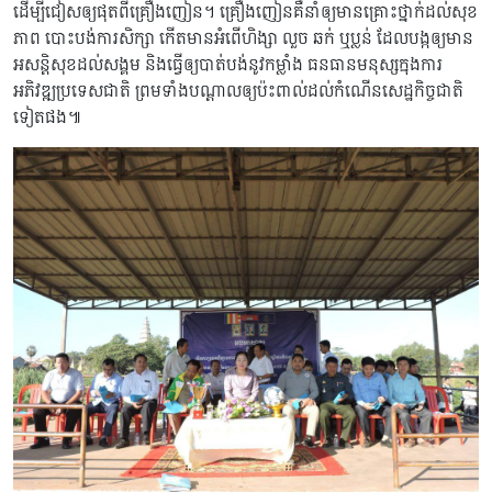
ដើម្បីជៀសឲ្យផុតពីគ្រឿងញៀន។ គ្រឿងញៀនគឺនាំឲ្យមានគ្រោះថ្នាក់ដល់សុខ
ភាព បោះបង់ការសិក្សា កើតមានអំពើហិង្សា លួច ឆក់ ឬប្លន់ ដែលបង្កឲ្យមាន
អសន្តិសុខដល់សង្គម និងធ្វើឲ្យបាត់បង់នូវកម្លាំង ធនធានមនុស្សក្នុងការ
អភិវឌ្ឍប្រទេសជាតិ ព្រមទាំងបណ្តាលឲ្យប៉ះពាល់ដល់កំណើនសេដ្ឋកិច្ចជាតិ
ទៀតផង៕