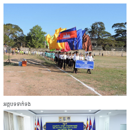
អត្ថបទទាក់ទង