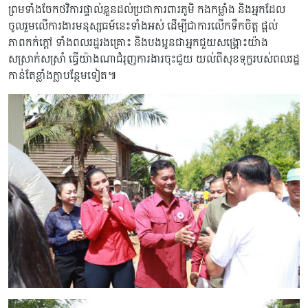
ព្រមទាំងចែកថវិការផ្ទាល់ខ្លួនដល់ប្រជាការពារភូមិ កងកម្លាំង និងអ្នកដែល
ចូលរួមលើការងារមនុស្សធម៍នេះទាំងអស់ ដើម្បីជាការលើកទឹកចិត្ត ផ្តល់
ភាពកក់ក្តៅ ទាំងពលរដ្ឋរងគ្រោះ និងបងប្អូនជាអ្នកជួយសង្គ្រោះយ៉ាង
សស្រាក់សស្រាំ ធ្វើយ៉ាងណាជំរុញការងារចុះជួយ យល់ពីសុខទុក្ខរបស់ពលរដ្ឋ
កាន់តែខ្លាំងក្លាបន្ថែមទៀត៕