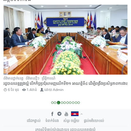
ព័ត៌មានថ្នាក់ខេត្ត
ព័ត៌មានថ្មីៗ
ព្រឹត្តិការណ៍
រដ្ឋបាលខេត្តត្បូងឃ្មុំ បើកកិច្ចប្រជុំសាមញ្ញលើកទី២១ អាណត្តិទី៤ ដើម្បីពង្រឹងប្រសិទ្ធភាពការងារ
6 ខែ មុន
1.4ពាន់
ដោយ
Admin
ជជែកផ្ទាល់
ទំនាក់ទំនង
សំនួរ ចម្លើយ
ផ្តល់មតិយោបល់
រក្សាសិទ្ធិគ្រប់យ៉ាងដោយ៖ រដ្ឋបាលខេត្តត្បូងឃ្មុំ