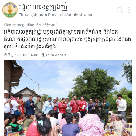
រដ្ឋបាលខេត្តត្បូងឃ្មុំ
Tboungkhmum Provincial Administration
ព័ត៌មានថ្នាក់ខេត្ត
ព័ត៌មានថ្មីៗ
ព្រឹត្តិការណ៍
អភិបាលខេត្តត្បូងឃ្មុំ បន្តចុះពិនិត្យស្ថានភាពទឹកជំនន់ និងចែក
អំណោយជូនពលរដ្ឋប្រមាណ៣០០គ្រួសារ ក្នុងស្រុកក្រូចឆ្មារ ដែលរង
គ្រោះទឹកជន់លិចផ្តះសម្បែង
7 ឆ្នាំ មុន
1.4ពាន់
ដោយ
Admin