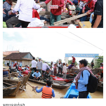
អត្ថបទទាក់ទង