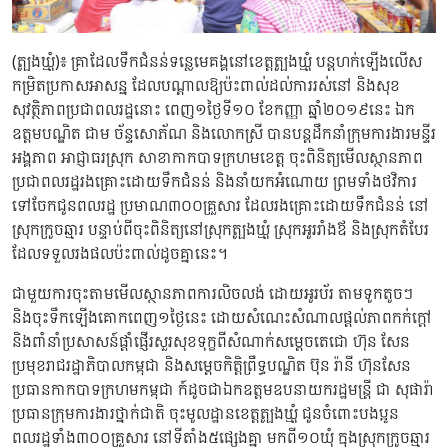
(ត្បូងឃ្មុំ)៖ គ្រាដែលទឹកជំនន់ទន្លេមេគង្គនៅខេត្តត្បូងឃ្មុំ បន្តហក់ឡើងលើស
កម្រិតប្រកាសអាសន្ន ដែលបណ្ដាលឱ្យប៉ះពាល់ដល់ការរស់នៅ និងសុខ
សុវត្ថិភាពប្រជាពលរដ្ឋនោះ ពេញ១ថ្ងៃទី១០ ខែកញ្ញា ឆ្នាំ២០១៩នេះ ឯក
ឧត្តមបណ្ឌិត ជាម ច័ន្ទសោភ័ណ និងលោកស្រី បានបន្តដឹកនាំក្រុមការងារមន្ទីរ
អង្គភាព អាជ្ញាធរស្រុក សាខាកាកបាទក្រហមខេត្ត ចុះពិនិត្យមើលស្ថានភាព
ប្រជាពលរដ្ឋរងគ្រោះដោយទឹកជំនន់ និងនាំយកអំណោយ ព្រមទាំងថវិការ
ទៅចែកជូនពលរដ្ឋ ប្រមាណ៣០០គ្រួសារ ដែលរងគ្រោះដោយទឹកជំនន់ នៅ
ស្រុកក្រូចឆ្មារ បន្ទាប់ពីចុះពិនិត្យនៅស្រុកត្បូងឃ្មុំ ស្រុកអូររាំងឪ និងស្រុកតំបែរ
ដែលទទួលរងផលប៉ះពាល់ដូចគ្នានេះ។
ជាមួយការចុះតាមមើលស្ថានភាពការលិចលង់ ដោយអូរប័រ តាមទូកតូចៗ
និងចុះទឹកឡើងគោកពេញ១ថ្ងៃនេះ ដោយសំណេះសំណាលផ្តល់ភាពកក់ក្តៅ
និងពាំនាំប្រសាសន៍ផ្តាំផ្ញើរសួរសុខទុក្ខពីសំណាក់សម្តេចតេជោ ហ៊ុន សែន
ប្រមុខរាជរដ្ឋាភិបាលកម្ពុជា និងសម្តេចកិត្តិព្រឹទ្ធបណ្ឌិត ប៊ុន រ៉ានី ហ៊ុនសែន
ប្រធានកាកបាទក្រហមកម្ពុជា ក៍ដូចជាឯកឧត្តមឧបនាយករដ្ឋមន្ត្រី ជា សុផារ៉ា
ប្រធានក្រុមការងារថ្នាក់ជាតិ ចុះមូលដ្ឋានខេត្តត្បូងឃ្មុំ ជូនចំពោះបងប្អូន
ពលរដ្ឋទាំង៣០០គ្រួសារ នៅទីតាំង៥ផ្សេងគ្នា មកពី១០ឃុំ ក្នុងស្រុកក្រូចឆ្មារ