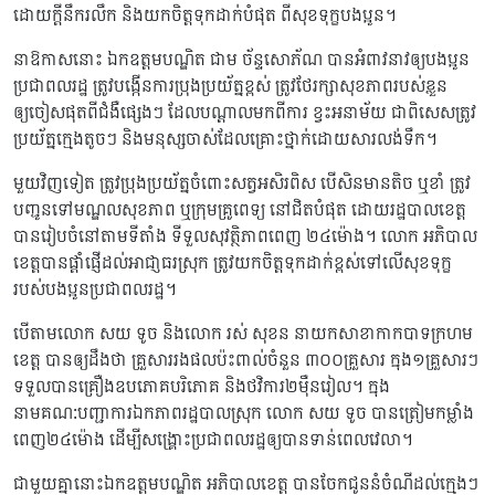
ដោយក្តីនឹករលឹក និងយកចិត្តទុកដាក់បំផុត ពីសុខទុក្ខបងប្អូន។
នាឱកាសនោះ ឯកឧត្តមបណ្ឌិត ជាម ច័ន្ទសោភ័ណ បានអំពាវនាវឲ្យបងប្អូន
ប្រជាពលរដ្ឋ ត្រូវបង្កើនការប្រុងប្រយ័ត្នខ្ពស់ ត្រូវថែរក្សាសុខភាពរបស់ខ្លួន
ឲ្យចៀសផុតពីជំងឺផ្សេងៗ ដែលបណ្តាលមកពីការ ខ្វះអនាម័យ ជាពិសេសត្រូវ
ប្រយ័ត្នក្មេងតូចៗ និងមនុស្សចាស់ដែលគ្រោះថ្នាក់ដោយសារលង់ទឹក។
មួយវិញទៀត ត្រូវប្រុងប្រយ័ត្នចំពោះសត្វអសិរពិស បើសិនមានតិច ឬខាំ ត្រូវ
បញ្ជូនទៅមណ្ឌលសុខភាព ឬក្រុមគ្រូពេទ្យ នៅជិតបំផុត ដោយរដ្ឋបាលខេត្ត
បានរៀបចំនៅតាមទីតាំង ទីទួលសុវត្ថិភាពពេញ ២៤ម៉ោង។ លោក អភិបាល
ខេត្តបានផ្តាំផ្ញើដល់អាជា្ញធរស្រុក ត្រូវយកចិត្តទុកដាក់ខ្ពស់ទៅលើសុខទុក្ខ
របស់បងប្អូនប្រជាពលរដ្ឋ។
បើតាមលោក សយ ទូច និងលោក រស់ សុខន នាយកសាខាកាកបាទក្រហម
ខេត្ត បានឲ្យដឹងថា គ្រួសាររងផលប៉ះពាល់ចំនួន ៣០០គ្រួសារ ក្នុង១គ្រួសារៗ
ទទួលបានគ្រឿងឧបភោគបរិភោគ និងថវិការ២មុឺនរៀល។ ក្នុង
នាមគណ:បញ្ជាការឯកភាពរដ្ឋបាលស្រុក លោក សយ ទូច បានត្រៀមកម្លាំង
ពេញ២៤ម៉ោង ដើម្បីសង្គ្រោះប្រជាពលរដ្ឋឲ្យបានទាន់ពេលវេលា។
ជាមួយគ្នានោះឯកឧត្តមបណ្ឌិត អភិបាលខេត្ត បានចែកជូននំចំណីដល់ក្មេងៗ