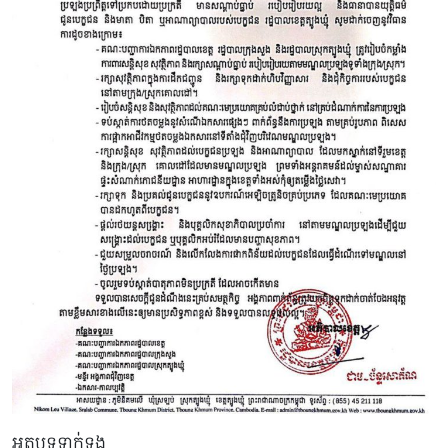
អត្ថបទទាក់ទង