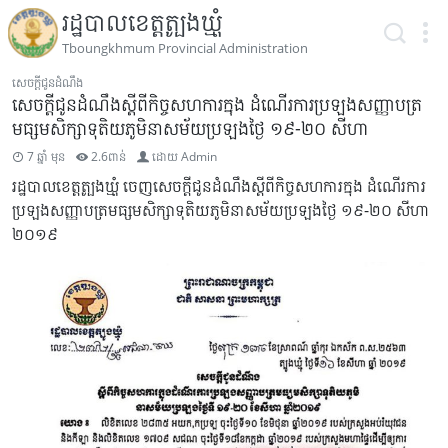
រដ្ឋបាលខេត្តត្បូងឃ្មុំ
Tboungkhmum Provincial Administration
សេចក្តីជូនដំណឹង
សេចក្តីជូនដំណឹងស្តីពីកិច្ចសហការក្នុង ដំណើរការប្រឡងសញ្ញាបត្រ
មធ្សមសិក្សាទុតិយភូមិនាសម័យប្រឡងថ្ងៃ ១៩-២០ សីហា
7 ឆ្នាំ មុន
2.6ពាន់
ដោយ
Admin
រដ្ឋបាលខេត្តត្បូងឃ្មុំ ចេញសេចក្តីជូនដំណឹងស្តីពីកិច្ចសហការក្នុង ដំណើរការ
ប្រឡងសញ្ញាបត្រមធ្សមសិក្សាទុតិយភូមិនាសម័យប្រឡងថ្ងៃ ១៩-២០ សីហា
២០១៩