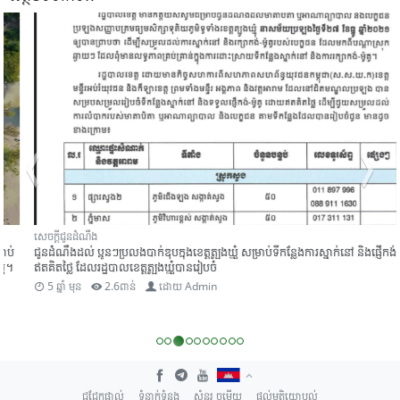
សេចក្តីជូនដំណឹង
ជូនដំណឹងដល់ ប្អូនៗប្រលងបាក់ឌុបក្នុងខេត្តត្បូងឃ្មុំ សម្រាប់ទីកន្លែងការស្នាក់នៅ និងផ្ញើកង់ម៉ូតូ
ឥតគិតថ្លៃ ដែលរដ្ឋបាលខេត្តត្បូងឃ្មុំបានរៀបចំ
5 ឆ្នាំ មុន
2.6ពាន់
ដោយ
Admin
ជជែកផ្ទាល់
ទំនាក់ទំនង
សំនួរ ចម្លើយ
ផ្តល់មតិយោបល់