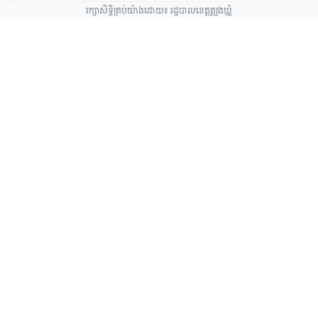
រក្សាសិទ្ធិគ្រប់យ៉ាងដោយ៖ រដ្ឋបាលខេត្តត្បូងឃ្មុំ