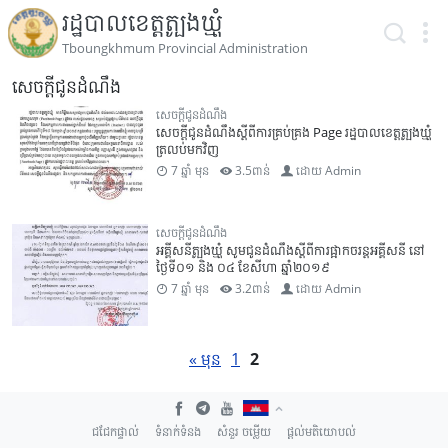
រដ្ឋបាលខេត្តត្បូងឃ្មុំ
Tboungkhmum Provincial Administration
សេចក្តីជូនដំណឹង
សេចក្តីជូនដំណឹង
សេចក្តីជូនដំណឹងស្តីពីការគ្រប់គ្រង Page រដ្ឋបាលខេត្តត្បូងឃ្មុំ
ត្រលប់មកវិញ
7 ឆ្នាំ មុន
3.5ពាន់
ដោយ
Admin
សេចក្តីជូនដំណឹង
អគ្គីសនីត្បូងឃ្មុំ សូមជូនដំណឹងស្តីពីការផ្អាកចរន្តអគ្គីសនី នៅ
ថ្ងៃទី០១ និង ០៤ ខែសីហា ឆ្នាំ២០១៩
7 ឆ្នាំ មុន
3.2ពាន់
ដោយ
Admin
« មុន
1
2
ជជែកផ្ទាល់
ទំនាក់ទំនង
សំនួរ ចម្លើយ
ផ្តល់មតិយោបល់