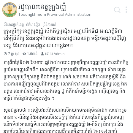
រដ្ឋបាលខេត្តត្បូងឃ្មុំ
Tboungkhmum Provincial Administration
ព័ត៌មានថ្នាក់ខេត្ត
ព័ត៌មានថ្មីៗ
ព្រឹត្តិការណ៍
ក្រុមប្រឹក្សាខេត្តត្បូងឃ្មុំ បើកកិច្ចប្រជុំសាមញ្ញលើកទី៨ អាណត្តិទី៣
ដើម្បីពិនិត្យ និងអនុម័តការងាររបស់រដ្ឋបាលខេត្ត មន្ទីរ/អង្គភាពជុំវិញ
ខេត្ត ដែលបានអនុវត្តនាពេលកន្លងមក
7 ឆ្នាំ មុន
1.6ពាន់
ដោយ
Admin
នាព្រឹកថ្ងៃទី០២ ខែមករា ឆ្នាំ២០២០នេះ ក្រុមប្រឹក្សាខេត្តត្បូងឃ្មុំ បានបើកកិច្ច
ប្រជុំសាមញ្ញលើកទី៨ អាណត្តិទី៣ ក្រោមអធិបតីភាព ឯកឧត្ដម ស៊ាក ឡេង
ប្រធានក្រុមប្រឹក្សាខេត្ត និងឯកឧត្ដម ហាក់ សុខមករា អភិបាលខេត្តស្តីទី និង
មានការអញ្ជើញចូលរួមពីឯកឧត្តម លោកជំទាវ សមាជិកក្រុមប្រឹក្សាខេត្ត ឯក
ឧត្តម លោកជំទាវ អភិបាលរងខេត្ត ថ្នាក់ដឹកនាំមន្ទីរ/អង្គភាពជុំវិញខេត្ត និង
មន្ត្រីពាក់ព័ន្ធជាច្រើនរូបទៀត ។
សូមជម្រាបថា ៖ របៀបវារៈដែលបានលើកយកមកអនុម័តនាឱកាសនោះ រួម
មាន៖ ១-ពិនិត្យនិងអនុម័តលើសេចក្តីព្រាងកំណត់ហេតុនៃកិច្ចប្រជុំសាមញ្ញ
លើកទី៧ អាណត្តិទី៣ របស់ក្រុមប្រឹក្សាខេត្តត្បូងឃ្មុំ ២-ពិនិត្យ ពិភាក្សា និង
អនុម័តលើសេចក្តីព្រាងរបាយការណ័រីកចម្រើនប្រចាំឆ្នាំ ២០១៩ របស់