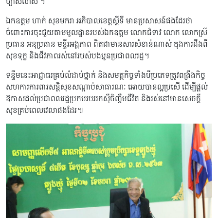
ច្បាស់លាស់ ។
ឯកឧត្តម ហាក់ សុខមករា អភិបាលខេត្តស្តីទី មានប្រសាសន៍ផងដែរថា
ចំពោះការចុះជួយតាមមូលដ្ឋានរបស់ឯកឧត្តម លោកជំទាវ លោក លោកស្រី
ប្រធាន អនុប្រធាន មន្ទីរអង្គភាព ពិតជាមានសារសំខាន់ណាស់ ក្នុងការដឹងពី
សុខទុក្ខ និងជីវភាពរស់នៅរបស់បងប្អូនប្រជាពលរដ្ឋ។
ទន្ទឹមនេះអាជ្ញាធរគ្រប់លំដាប់ថ្នាក់ និងសមត្ថកិច្ចទាំងបីប្រភេទត្រូវពង្រឹងកិច្ច
សហការការពារសន្តិសុខសណ្តាប់សាធារណៈ អោយបានល្អប្រសើ ដើម្បីផ្តល់
ឱកាសដល់ប្រជាពលរដ្ឋប្រកបរបររកស៊ីចិញ្ចឹមជីវិត និងរស់នៅមានសេចក្តី
សុខគ្រប់ពេលវេលាផងដែរ៕