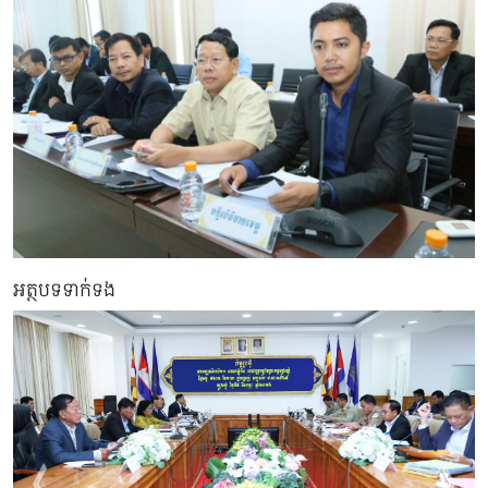
អត្ថបទទាក់ទង