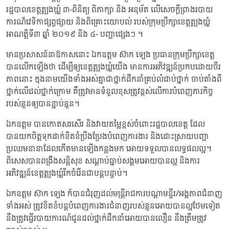
រដ្ឋបាលខេត្តត្បូងឃ្មុំ ៣-ពិនិត្យ ពិភាក្សា និង អនុម័ត លើសេចក្តីព្រាងរបាយ
ការណ៏វេទិកាផ្សព្វផ្សាយ និងពិគ្រោះយោបល់ របស់ក្រុមប្រឹក្សាខេត្តត្បូងឃ្មុំ
អាណត្តិទី៣ ឆ្នាំ ២០១៩ និង ៤- បញ្ហាផ្សេងៗ ។
មានប្រសាសន៍នាឱកាសនោះ ឯកឧត្ដម ស៊ាក ឡេង ប្រធានក្រុមប្រឹក្សាខេត្ត
បានលើកឡើងថា ដើម្បីឲ្យខេត្តត្បូងឃ្មុំយើង មានការអភិវឌ្ឍន៍ប្រកបដោយចីរ
ភាពនោះ ក្នុងនាមយើងទាំងអស់គ្នាជាថ្នាក់ដឹកនាំគ្រប់លំដាប់ថ្នាក់ ចាប់តាំងពី
ថ្នាក់លើដល់ថ្នាក់ក្រោម គឺត្រូវមានទំនួលខុសត្រូវខ្ពស់លើការបំពេញភារកិច្ច
របស់ខ្លួនឲ្យបានខ្ជាប់ខ្ជួន។
ឯកឧត្ដម បានកោតសរសើរ និងវាយតម្លៃខ្ពស់ចំពោះរដ្ឋបាលខេត្ត ដែល
បានយកចិត្តទុកដាក់ខិតខំប្រឹងប្រែងបំពេញការងារ និងដោះស្រាយបញ្ហា
ប្រឈមនានាដែលកើតមានឡើងកន្លងមក អោយទទួលបានលទ្ធផលល្អ។
ពិសេសបានពង្រឹងសន្តិសុខ សណ្តាប់ធ្នាប់សង្គមអោយបានល្អ និងការ
អភិវឌ្ឍន៍ខេត្តត្បូងឃ្មុំរីកចំរើនជាបន្តបន្ទាប់។
ឯកឧត្តម ស៊ាក ឡេង ក៍បានជំរុញដល់មន្រ្តីរាជការបណ្តាមន្ទីរ/អង្គភាពជំនាញ
ទាំងអស់ ត្រូវខិតខំបន្តបំពេញការងារជំនាញរបស់ខ្លួនអោយបានល្អថែមទៀត
នឹងត្រូវធ្វើរបាយការណ៍ជូនដល់ថ្នាក់ដឹកនាំអោយបានលឿន នឹងត្រឹមត្រូវ